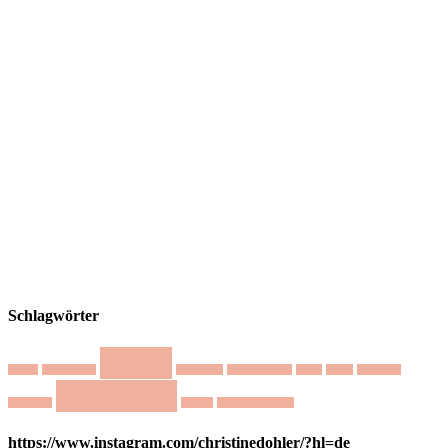
Schlagwörter
Island
Austin
Dharamsala
Mediation
Minimalismus
Natur
Nepal
Nichtstun
Reisetipps
Nordlicht
Retreat
Selbstmotivation
https://www.instagram.com/christinedohler/?hl=de