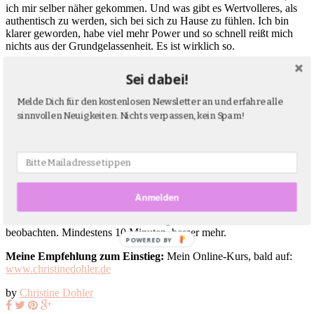
ich mir selber näher gekommen. Und was gibt es Wertvolleres, als
authentisch zu werden, sich bei sich zu Hause zu fühlen. Ich bin
klarer geworden, habe viel mehr Power und so schnell reißt mich
nichts aus der Grundgelassenheit. Es ist wirklich so.
Doch alleine hätte ich es nicht geschafft.
Ich meditiere regelmäßig
Sei dabei!
in Gruppen und mit Freunden, das baut viel mehr Energie im Raum
auf, von der alle sich was nehmen dürfen. Und das allerwichtigste
Melde Dich für den kostenlosen Newsletter an und erfahre alle
sind Lehrer und Mentoren, die schon den Berg ein gutes Stück
sinnvollen Neuigkeiten. Nichts verpassen, kein Spam!
hochgeklettert sind und mir sagen können: „Jetzt geht es lieber
rechts entlang, nun mach mal eine Pause und da ist ein Abgrund!“
Jeder muss sein Meditations-Zuhause finden. Meins ist im Zen. Ein
klarer, pragmatischer, schnörkelfreier und kraftvoller Weg zur
inneren, eigenen Mitte.
Das Wichtigste, und jetzt kommt das Geheimnis:
Man muss es
Anmelden
wirklich machen: jeden Tag meditieren! Augen zu, gerader Rücken,
Knie tiefer als die Hüfte, nicht bewegen, nicht denken, Atmen
beobachten. Mindestens 10 Minuten, besser mehr.
POWERED BY
Meine Empfehlung zum Einstieg:
Mein Online-Kurs, bald auf:
www.christinedohler.de
by
Christine Dohler