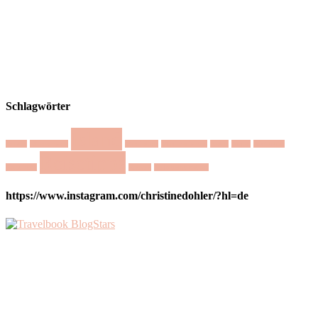
Schlagwörter
Island
Austin
Dharamsala
Mediation
Minimalismus
Natur
Nepal
Nichtstun
Reisetipps
Nordlicht
Retreat
Selbstmotivation
https://www.instagram.com/christinedohler/?hl=de