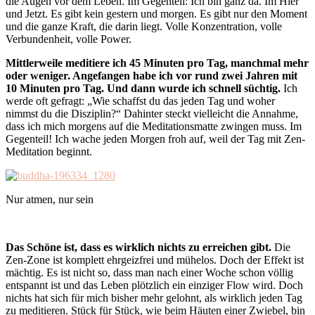
die Augen vor dem Leben. Im Gegenteil: Ich bin ganz da. Im Hier
und Jetzt. Es gibt kein gestern und morgen. Es gibt nur den Moment
und die ganze Kraft, die darin liegt. Volle Konzentration, volle
Verbundenheit, volle Power.
Mittlerweile meditiere ich 45 Minuten pro Tag, manchmal mehr
oder weniger. Angefangen habe ich vor rund zwei Jahren mit
10 Minuten pro Tag. Und dann wurde ich schnell süchtig.
Ich
werde oft gefragt: „Wie schaffst du das jeden Tag und woher
nimmst du die Disziplin?“ Dahinter steckt vielleicht die Annahme,
dass ich mich morgens auf die Meditationsmatte zwingen muss. Im
Gegenteil! Ich wache jeden Morgen froh auf, weil der Tag mit Zen-
Meditation beginnt.
Nur atmen, nur sein
Das Schöne ist, dass es wirklich nichts zu erreichen gibt.
Die
Zen-Zone ist komplett ehrgeizfrei und mühelos. Doch der Effekt ist
mächtig. Es ist nicht so, dass man nach einer Woche schon völlig
entspannt ist und das Leben plötzlich ein einziger Flow wird. Doch
nichts hat sich für mich bisher mehr gelohnt, als wirklich jeden Tag
zu meditieren. Stück für Stück, wie beim Häuten einer Zwiebel, bin