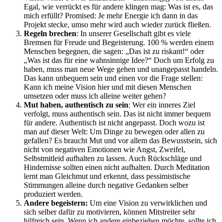
Egal, wie verrückt es für andere klingen mag: Was ist es, das
mich erfüllt? Promised: Je mehr Energie ich dann in das
Projekt stecke, umso mehr wird auch wieder zurück fließen.
Regeln brechen
: In unserer Gesellschaft gibt es viele
Bremsen für Freude und Begeisterung. 100 % werden einem
Menschen begegnen, die sagen: „Das ist zu riskant!“ oder
„Was ist das für eine wahnsinnige Idee?“ Doch um Erfolg zu
haben, muss man neue Wege gehen und unangepasst handeln.
Das kann unbequem sein und einen vor die Frage stellen:
Kann ich meine Vision hier und mit diesen Menschen
umsetzen oder muss ich alleine weiter gehen?
Mut haben, authentisch zu sein
: Wer ein inneres Ziel
verfolgt, muss authentisch sein. Das ist nicht immer bequem
für andere. Authentisch ist nicht angepasst. Doch wozu ist
man auf dieser Welt: Um Dinge zu bewegen oder allen zu
gefallen? Es braucht Mut und vor allem das Bewusstsein, sich
nicht von negativen Emotionen wie Angst, Zweifel,
Selbstmitleid aufhalten zu lassen. Auch Rückschläge und
Hindernisse sollten einen nicht aufhalten. Durch Meditation
lernt man Gleichmut und erkennt, dass pessimistische
Stimmungen alleine durch negative Gedanken selber
produziert werden.
Andere begeistern:
Um eine Vision zu verwirklichen und
sich selber dafür zu motivieren, können Mitstreiter sehr
hilfreich sein. Wenn ich andere einbeziehen möchte, sollte ich