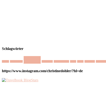
Schlagwörter
Island
Austin
Dharamsala
Mediation
Minimalismus
Natur
Nepal
Nichtstun
Nordlich
https://www.instagram.com/christinedohler/?hl=de