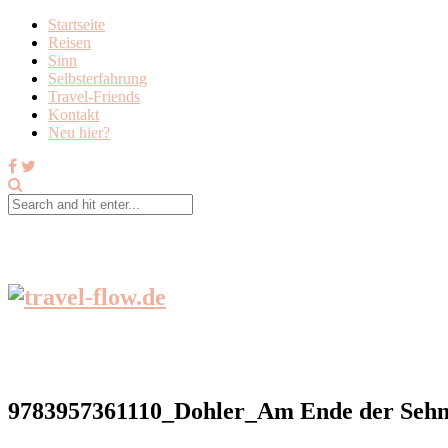
Startseite
Reisen
Sinn
Selbsterfahrung
Travel-Friends
Kontakt
Neu hier?
9783957361110_Dohler_Am Ende der Sehn