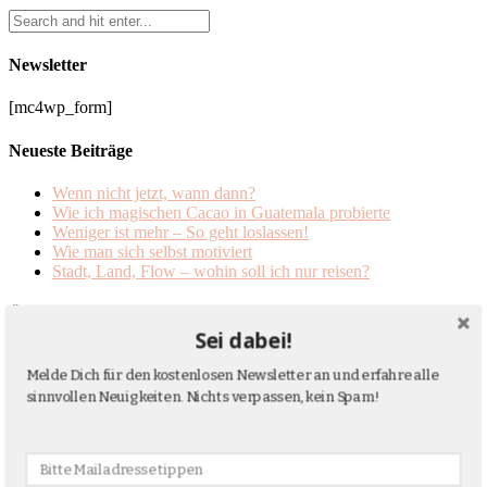
Newsletter
[mc4wp_form]
Neueste Beiträge
Wenn nicht jetzt, wann dann?
Wie ich magischen Cacao in Guatemala probierte
Weniger ist mehr – So geht loslassen!
Wie man sich selbst motiviert
Stadt, Land, Flow – wohin soll ich nur reisen?
Über mich
Sei dabei!
Melde Dich für den kostenlosen Newsletter an und erfahre alle
Sinnfinderin, Schreiberin und Selbst-ist-die-Frau. Seit Jahren reise
sinnvollen Neuigkeiten. Nichts verpassen, kein Spam!
ich durch die Welt und schreibe darüber als Journalistin und
Buchautorin (Am Ende der Sehnsucht wartet die Freiheit. // Wo geht
´s denn hier zu mir? // Rituale. Wie sie uns im Leben stärken). Hier
will ich gern meine Erfahrungen teilen und einen tieferen Einblick