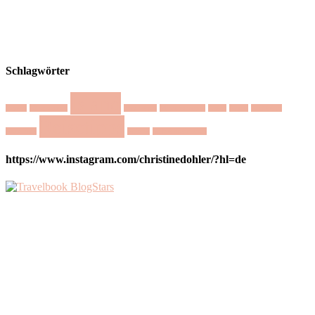
Schlagwörter
Island
Austin
Dharamsala
Mediation
Minimalismus
Natur
Nepal
Nichtstun
Reisetipps
Nordlicht
Retreat
Selbstmotivation
https://www.instagram.com/christinedohler/?hl=de