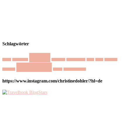
Schlagwörter
Island
Austin
Dharamsala
Mediation
Minimalismus
Natur
Nepal
Nichtstun
Reisetipps
Nordlicht
Retreat
Selbstmotivation
https://www.instagram.com/christinedohler/?hl=de