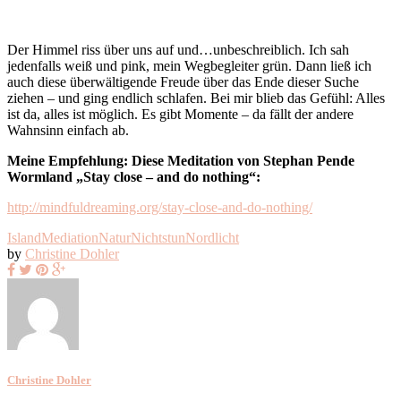
Der Himmel riss über uns auf und…unbeschreiblich. Ich sah
jedenfalls weiß und pink, mein Wegbegleiter grün. Dann ließ ich
auch diese überwältigende Freude über das Ende dieser Suche
ziehen – und ging endlich schlafen. Bei mir blieb das Gefühl: Alles
ist da, alles ist möglich. Es gibt Momente – da fällt der andere
Wahnsinn einfach ab.
Meine Empfehlung: Diese Meditation von Stephan Pende
Wormland „Stay close – and do nothing“:
http://mindfuldreaming.org/stay-close-and-do-nothing/
Island
Mediation
Natur
Nichtstun
Nordlicht
by
Christine Dohler
Christine Dohler