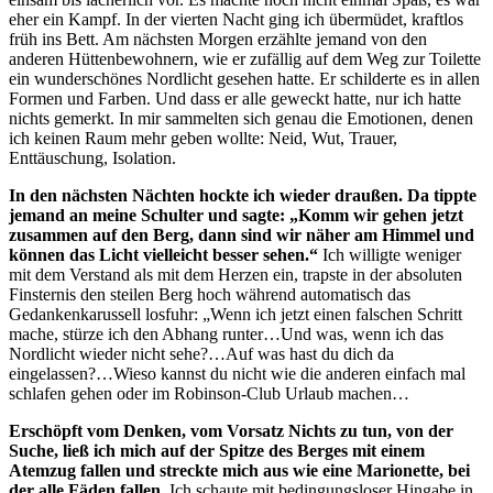
eher ein Kampf. In der vierten Nacht ging ich übermüdet, kraftlos
früh ins Bett. Am nächsten Morgen erzählte jemand von den
anderen Hüttenbewohnern, wie er zufällig auf dem Weg zur Toilette
ein wunderschönes Nordlicht gesehen hatte. Er schilderte es in allen
Formen und Farben. Und dass er alle geweckt hatte, nur ich hatte
nichts gemerkt. In mir sammelten sich genau die Emotionen, denen
ich keinen Raum mehr geben wollte: Neid, Wut, Trauer,
Enttäuschung, Isolation.
In den nächsten Nächten hockte ich wieder draußen. Da tippte
jemand an meine Schulter und sagte: „Komm wir gehen jetzt
zusammen auf den Berg, dann sind wir näher am Himmel und
können das Licht vielleicht besser sehen.“
Ich willigte weniger
mit dem Verstand als mit dem Herzen ein, trapste in der absoluten
Finsternis den steilen Berg hoch während automatisch das
Gedankenkarussell losfuhr: „Wenn ich jetzt einen falschen Schritt
mache, stürze ich den Abhang runter…Und was, wenn ich das
Nordlicht wieder nicht sehe?…Auf was hast du dich da
eingelassen?…Wieso kannst du nicht wie die anderen einfach mal
schlafen gehen oder im Robinson-Club Urlaub machen…
Erschöpft vom Denken, vom Vorsatz Nichts zu tun, von der
Suche, ließ ich mich auf der Spitze des Berges mit einem
Atemzug fallen und streckte mich aus wie eine Marionette, bei
der alle Fäden fallen.
Ich schaute mit bedingungsloser Hingabe in