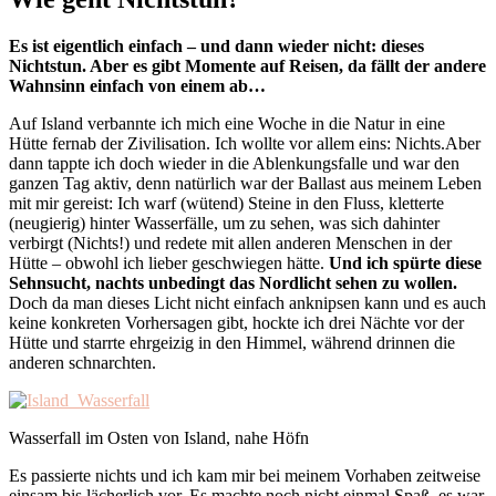
Es ist eigentlich einfach – und dann wieder nicht: dieses
Nichtstun. Aber es gibt Momente auf Reisen, da fällt der andere
Wahnsinn einfach von einem ab…
Auf Island verbannte ich mich eine Woche in die Natur in eine
Hütte fernab der Zivilisation. Ich wollte vor allem eins: Nichts.Aber
dann tappte ich doch wieder in die Ablenkungsfalle und war den
ganzen Tag aktiv, denn natürlich war der Ballast aus meinem Leben
mit mir gereist: Ich warf (wütend) Steine in den Fluss, kletterte
(neugierig) hinter Wasserfälle, um zu sehen, was sich dahinter
verbirgt (Nichts!) und redete mit allen anderen Menschen in der
Hütte – obwohl ich lieber geschwiegen hätte.
Und ich spürte diese
Sehnsucht, nachts unbedingt das Nordlicht sehen zu wollen.
Doch da man dieses Licht nicht einfach anknipsen kann und es auch
keine konkreten Vorhersagen gibt, hockte ich drei Nächte vor der
Hütte und starrte ehrgeizig in den Himmel, während drinnen die
anderen schnarchten.
Wasserfall im Osten von Island, nahe Höfn
Es passierte nichts und ich kam mir bei meinem Vorhaben zeitweise
einsam bis lächerlich vor. Es machte noch nicht einmal Spaß, es war